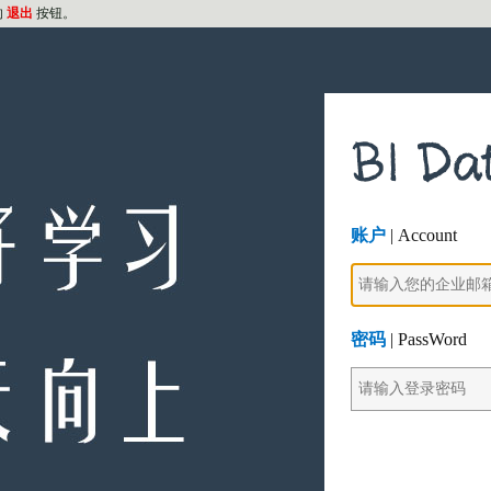
的
退出
按钮。
账户
| Account
密码
| PassWord